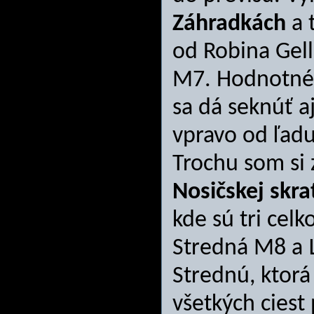
Záhradkách
a 
od Robina Gell
M7. Hodnotné 
sa dá seknúť a
vpravo od ľadu
Trochu som si 
Nosičskej skr
kde sú tri cel
Stredná M8 a Ľ
Strednú, ktorá
všetkých ciest