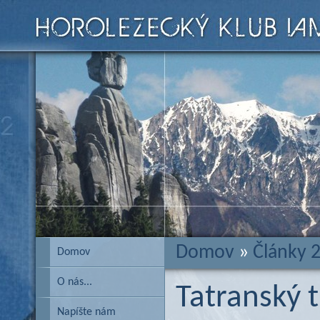
Domov
»
Články 
Domov
O nás...
Tatranský t
Napíšte nám