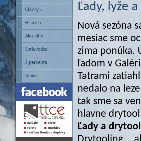
Ľady, lyže a
Články »
História
Nová sezóna s
mesiac sme och
Aktuality
zima ponúka. 
Sprievodca
ľadom v Galéri
2 percentá
Tatrami zatiah
Juniori
nedalo na leze
tak sme sa ven
hlavne drytool
Ľady a drytool
Drytooling... 