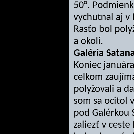
50°. Podmienky
vychutnal aj v
Rasťo bol poly
a okolí.
Galéria Satan
Koniec januára
celkom zaujíma
polyžovali a da
som sa ocitol v
pod Galérkou S
zaliezť v cest