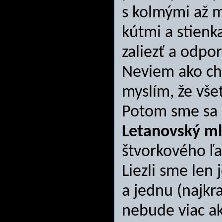
s kolmými až 
kútmi a stienk
zaliezť a odpo
Neviem ako chal
myslím, že vš
Potom sme sa 
Letanovský m
štvorkového ľa
Liezli sme len
a jednu (najkr
nebude viac a