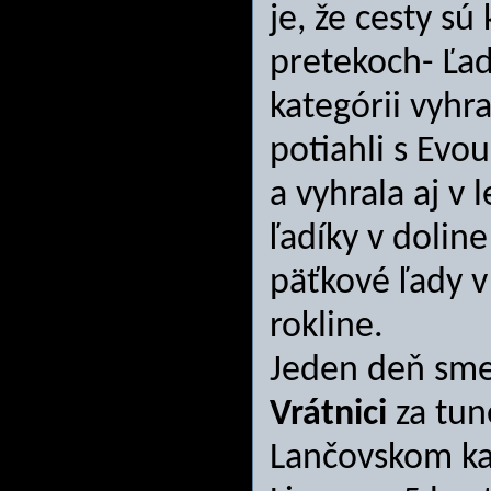
je, že cesty sú
pretekoch- Ľad
kategórii vyhr
potiahli s Evou
a vyhrala aj v 
ľadíky v doline
päťkové ľady v
rokline.
Jeden deň sme 
Vrátnici
za tun
Lančovskom ka