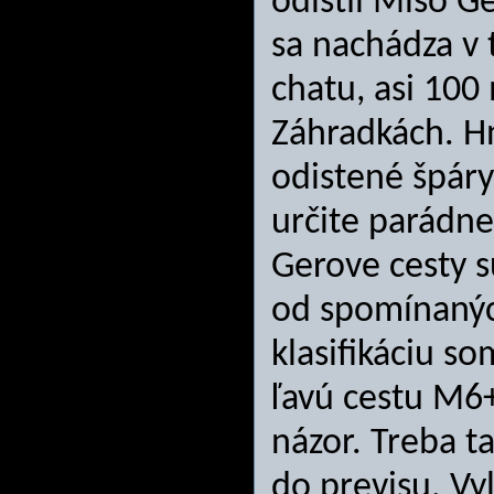
odistil Mišo G
sa nachádza v
chatu, asi 100
Záhradkách. H
odistené špáry
určite parádne 
Gerove cesty s
od spomínaný
klasifikáciu s
ľavú cestu M6+
názor. Treba t
do previsu. Vy