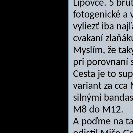
Lipovce. 5 bru
fotogenické a 
vyliezť iba naj
cvakaní zlaňák
Myslím, že tak
pri porovnaní 
Cesta je to su
variant za cca
silnými bandas
M8 do M12.
A poďme na tat