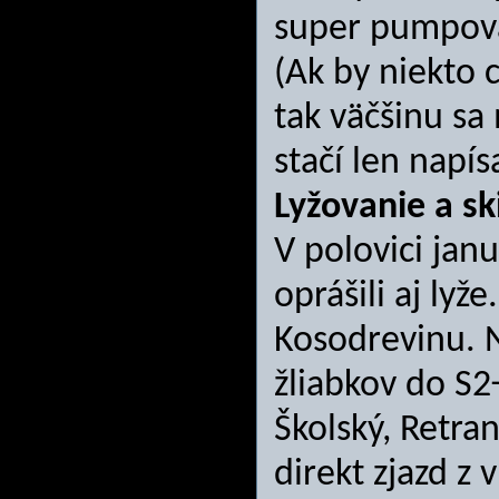
super pumpova
(Ak by niekto 
tak väčšinu sa
stačí len napísa
Lyžovanie a sk
V polovici jan
oprášili aj lyž
Kosodrevinu. 
žliabkov do S2
Školský, Retra
direkt zjazd z