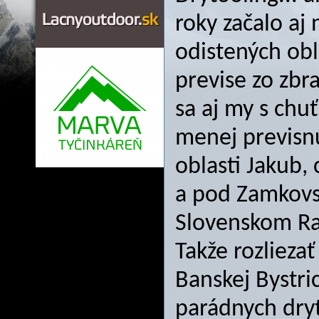
roky začalo aj 
odistených obla
previse zo zbr
sa aj my s chuť
menej previsnu
oblasti Jakub,
a pod Zamkovs
Slovenskom Ra
Takže rozlieza
Banskej Bystric
parádnych dryt