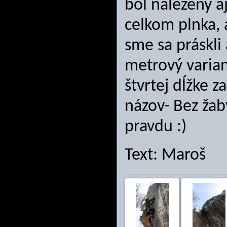
bol nalezený 
celkom plnka, 
sme sa práskli
metrový varia
štvrtej dĺžke 
názov- Bez žab
pravdu :)
Text: Maroš