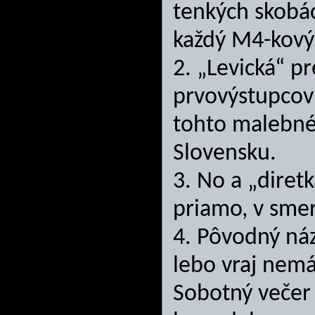
tenkých skobá
každý M4-kový 
2. „Levická“ pr
prvovýstupcov 
tohto malebné
Slovensku.
3. No a „diret
priamo, v smer
4. Pôvodný ná
lebo vraj nemám
Sobotný večer 