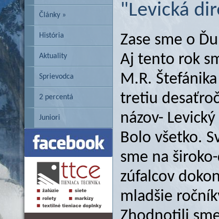
"Levická di
Články »
História
Zase sme o Ďum
Aj tento rok sm
Aktuality
M.R. Štefánika
Sprievodca
tretiu desaťroč
2 percentá
názov- Levický
Juniori
Bolo všetko. Svi
sme na široko-
zúfalcov dokonc
mladšie ročníky
Zhodnotili sme