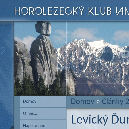
Domov
»
Články 
Domov
O nás...
Levický Ďu
Napíšte nám