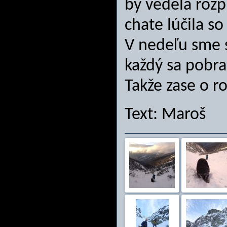
by vedela rozp
chate lúčila so
V nedeľu sme s
každý sa pobra
Takže zase o ro
Text: Maroš