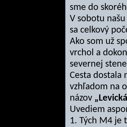
sme do skoréh
V sobotu našu 
sa celkový poče
Ako som už spo
vrchol a dokon
severnej stene
Cesta dostala
vzhľadom na ok
názov
„Levická
Uvediem aspoň 
1. Tých M4 je 