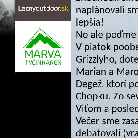
naplánovali sm
lepšia!
No ale poďme 
V piatok poob
Grizzlyho, dote
Marian a Maroš
Degež, ktorí p
Chopku. Zo sev
Viťom a posledn
Večer sme zasad
debatovali (vra