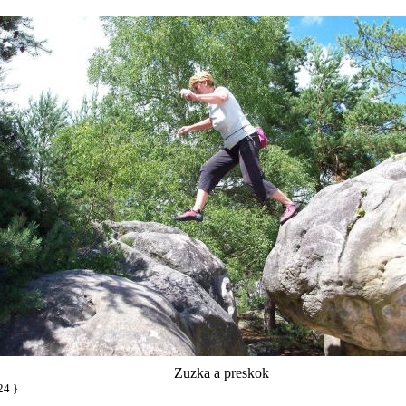
Zuzka a preskok
24 }