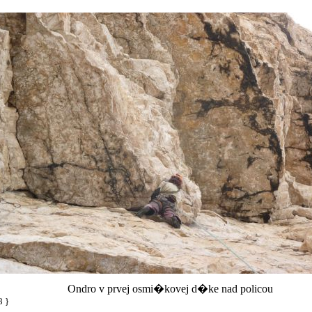
Ondro v prvej osmi�kovej d�ke nad policou
8 }