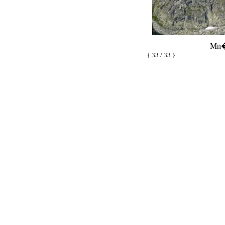
Mn�
{ 33 / 33 }