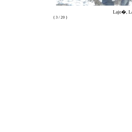
Lajo�, L
{ 3 / 20 }