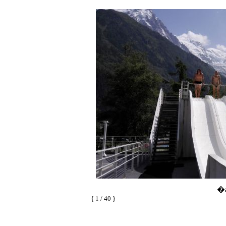
�a
{ 1 / 40 }