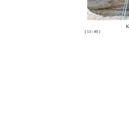
K
{ 13 / 40 }