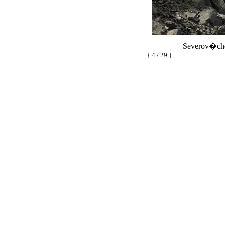
Severov�cho
{ 4 / 29 }