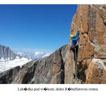
Lah�dka pod vr�kom, dolez R�buffatovou cestou