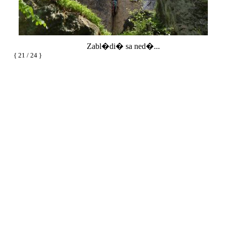
Zabl�di� sa ned�...
{ 21 / 24 }